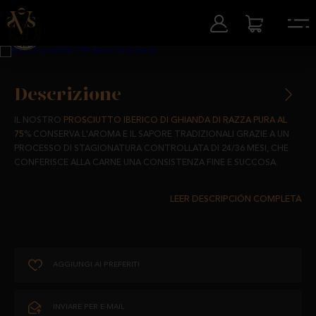
Descrizione
IL NOSTRO
PROSCIUTTO IBERICO DI GHIANDA DI RAZZA PURA AL
75
% CONSERVA L'AROMA E IL SAPORE TRADIZIONALI GRAZIE A UN
PROCESSO DI STAGIONATURA CONTROLLATA DI 24/36 MESI, CHE
CONFERISCE ALLA CARNE UNA CONSISTENZA FINE E SUCCOSA.
PROVIENE DA MAIALI IBERICI ALLEVATI IN LIBERTÀ NEI PASCOLI DI
SALAMANCA E ALIMENTATI CON PRODOTTI NATURALI AL 100%. LA
SUA STAGIONATURA ALL'OMBRA DEI NOSTRI PASCOLI DI
SALAMANCA GLI CONFERISCE UNA QUALITÀ UNICA ED ESCLUSIVA.
AGGIUNGI AI PREFERITI
UN ABBINAMENTO PERFETTO PER IL QUOTIDIANO CHE CONTIENE IL
GIUSTO LIVELLO DI GRASSI PER UNA DIETA SANA E FORNISCE LE
VITAMINE E I MINERALI NECESSARI PER AFFRONTARE LA NOSTRA
INVIARE PER E-MAIL
ROUTINE.