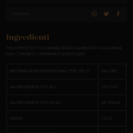
UN PIACERE PER IL PALATO CHE DELIZIERÀ OGNI AMANTE DEL BUON
CONDIVIDI
PROSCIUTTO, OLTRE A FORNIRCI UN'ALIMENTAZIONE
TOTALMENTE SANA.
Ingredienti
CONSERVAZIONE E DURATA:
75% DI PROSCIUTTO DI MAIALE IBERICO ALIMENTATO A GHIANDA,
CONSERVARE IN UN LUOGO FRESCO E ASCIUTTO, AL RIPARO DALLA
SALE COMUNE E CONSERVANTI (E250 E E252).
LUCE DIRETTA DEL SOLE.
DA CONSUMARSI PREFERIBILMENTE ENTRO 24 MESI.
INFORMAZIONI NUTRIZIONALI PER 100 G.
VALORE
SPEDIZIONE:
VALORE ENERGETICO (KJ.)
1037.9 KJ.
SOTTOVUOTO.
VALORE ENERGETICO (KCAL.)
247.8 KCAL.
PESO:
GRASSI
12.2 G.
VENDUTO IN PEZZI DI PESO COMPRESO TRA 0,600 KG E 1,2 KG.