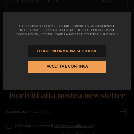
DI CUI ACIDI GRASSI SATURI
4.6 G.
HA IL CERTIFICATO
CALICER PI/0649/15
, CHE GARANTISCE AL
CLIENTE E AL CONSUMATORE FINALE L'IMPEGNO DI UN LAVORO BEN
FATTO E LA TRANQUILLITÀ DI ACQUISTARE UN PRODOTTO
CARBOIDRATI
1.0 G.
CONFORME ALLE NORMATIVE VIGENTI.
UTILIZZIAMO I COOKIE PER MIGLIORARE I NOSTRI SERVIZI E
REGISTRARE LE VOSTRE ATTIVITÀ SUL SITO. PER ULTERIORI
DI CUI ZUCCHERI
5.0 G.
INFORMAZIONI, CONSULTARE LA NOSTRA POLITICA SUI COOKIE.
PROTEINE
33.5 G.
LEGGI L'INFORMATIVA SUI COOKIE
IL SALE
3.6 G.
ACCETTA E CONTINUA
Iscriviti alla nostra newsletter
(*) Ho letto e accetto il
Informativa sulla privacy