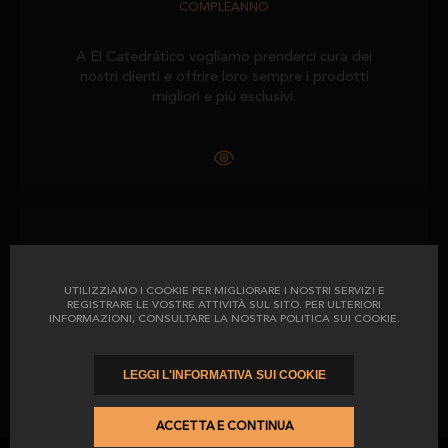
COMPLEANNO
A El Catedrático vogliamo prenderci cura dei
nostri clienti e offrire loro sempre i prodotti
migliori e più esclusivi.
BENVENUTI
UTILIZZIAMO I COOKIE PER MIGLIORARE I NOSTRI SERVIZI E
REGISTRARE LE VOSTRE ATTIVITÀ SUL SITO. PER ULTERIORI
Da El Catedrático desideriamo ringraziarvi per
INFORMAZIONI, CONSULTARE LA NOSTRA POLITICA SUI COOKIE.
esservi registrati nel nostro negozio online.
LEGGI L'INFORMATIVA SUI COOKIE
ACCETTA E CONTINUA