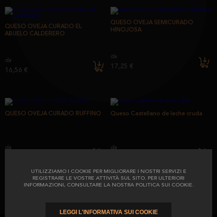
QUESO OVEJA SEMICURADO
QUESO OVEJA CURADO EL
HINOJOSA
ABUELO CALDERERO
da
da
17,25 €
16,56 €
QUESO OVEJA CURADO RUFFINO
Queso Castellano de leche cruda
da
da
17,25 €
10,12 €
UTILIZZIAMO I COOKIE PER MIGLIORARE I NOSTRI SERVIZI E
REGISTRARE LE VOSTRE ATTIVITÀ SUL SITO. PER ULTERIORI
INFORMAZIONI, CONSULTARE LA NOSTRA POLITICA SUI COOKIE.
SPEDIZIONE GRATUITA PER ORDINI SUPERIORI A 70 €.
LEGGI L'INFORMATIVA SUI COOKIE