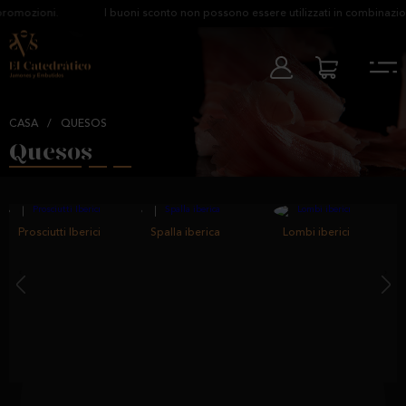
romozioni.
I buoni sconto non possono essere utilizzati in combinazion
CASA
/
QUESOS
Quesos
Prosciutti Iberici
Spalla iberica
Lombi iberici
‹
›