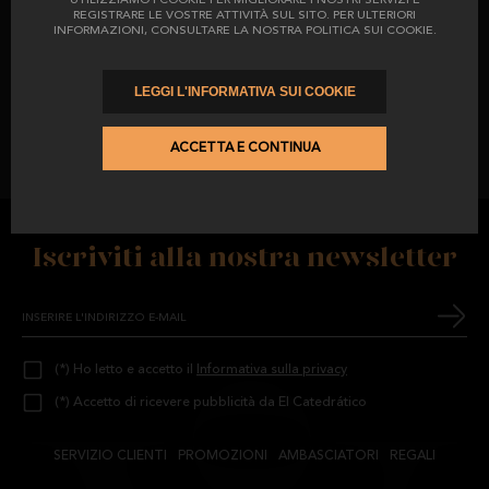
UTILIZZIAMO I COOKIE PER MIGLIORARE I NOSTRI SERVIZI E
REGISTRARE LE VOSTRE ATTIVITÀ SUL SITO. PER ULTERIORI
INFORMAZIONI, CONSULTARE LA NOSTRA POLITICA SUI COOKIE.
LEGGI L'INFORMATIVA SUI COOKIE
SONO PUNTI D'INCONTRO PER LOCALI E TURISTI IN CERCA DI
ECCELLENZA, SAPORE E ARMONIA DI CONTRASTI.
ACCETTA E CONTINUA
Iscriviti alla nostra newsletter
(*) Ho letto e accetto il
Informativa sulla privacy
(*) Accetto di ricevere pubblicità da El Catedrático
SERVIZIO CLIENTI
PROMOZIONI
AMBASCIATORI
REGALI