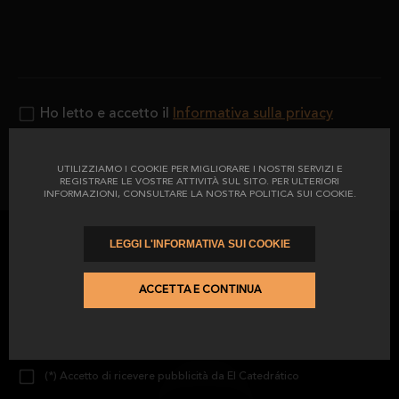
Ho letto e accetto il
Informativa sulla privacy
UTILIZZIAMO I COOKIE PER MIGLIORARE I NOSTRI SERVIZI E
INVIARE
REGISTRARE LE VOSTRE ATTIVITÀ SUL SITO. PER ULTERIORI
INFORMAZIONI, CONSULTARE LA NOSTRA POLITICA SUI COOKIE.
LEGGI L'INFORMATIVA SUI COOKIE
Iscriviti alla nostra newsletter
ACCETTA E CONTINUA
(*) Ho letto e accetto il
Informativa sulla privacy
(*) Accetto di ricevere pubblicità da El Catedrático