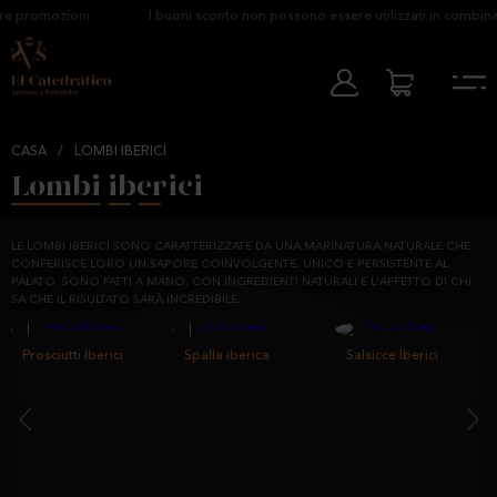
e promozioni.
I buoni sconto non possono essere utilizzati in combinaz
CASA
/
LOMBI IBERICI
Lombi iberici
LE LOMBI IBERICI SONO CARATTERIZZATE DA UNA MARINATURA NATURALE CHE
CONFERISCE LORO UN SAPORE COINVOLGENTE, UNICO E PERSISTENTE AL
PALATO. SONO FATTI A MANO, CON INGREDIENTI NATURALI E L'AFFETTO DI CHI
SA CHE IL RISULTATO SARÀ INCREDIBILE.
Prosciutti Iberici
Spalla iberica
Salsicce Iberici
‹
›