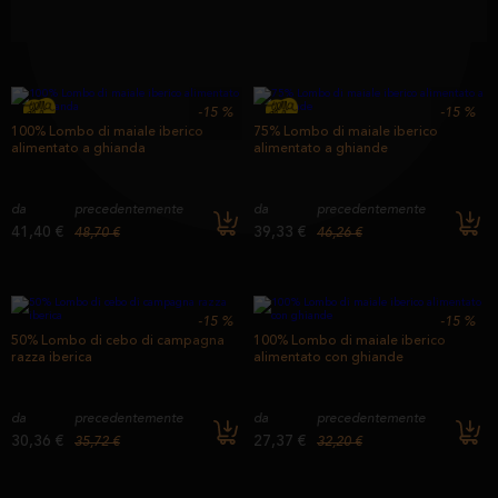
-15
%
-15
%
100% Lombo di maiale iberico
75% Lombo di maiale iberico
alimentato a ghianda
alimentato a ghiande
da
precedentemente
da
precedentemente
41,40 €
39,33 €
48,70 €
46,26 €
-15
%
-15
%
50% Lombo di cebo di campagna
100% Lombo di maiale iberico
razza iberica
alimentato con ghiande
da
precedentemente
da
precedentemente
30,36 €
27,37 €
35,72 €
32,20 €