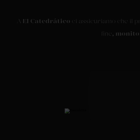
A
El Catedrático
ci assicuriamo che il pr
fine
, monito