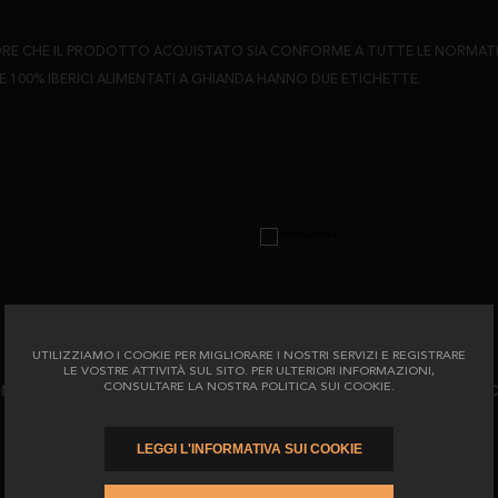
 CHE IL PRODOTTO ACQUISTATO SIA CONFORME A TUTTE LE NORMATIVE
E 100% IBERICI ALIMENTATI A GHIANDA HANNO DUE ETICHETTE.
UTILIZZIAMO I COOKIE PER MIGLIORARE I NOSTRI SERVIZI E REGISTRARE
LE VOSTRE ATTIVITÀ SUL SITO. PER ULTERIORI INFORMAZIONI,
CONSULTARE LA NOSTRA POLITICA SUI COOKIE.
 COME PRODOTTO 100% ALIMENTATO A GHIANDA E LA NOSTRA ETICHETTA 
LEGGI L'INFORMATIVA SUI COOKIE