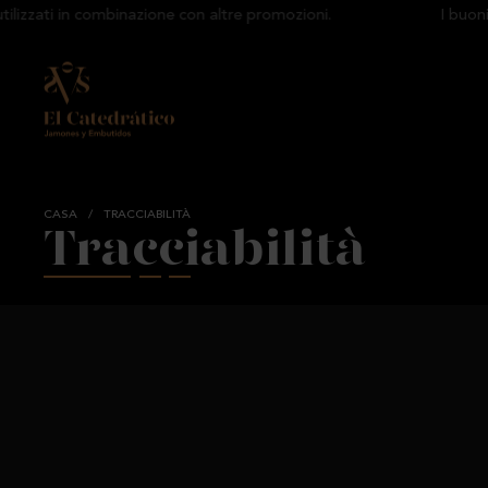
zzati in combinazione con altre promozioni.
I buoni s
CASA
/
TRACCIABILITÀ
Tracciabilità