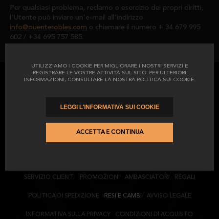
Per qualsiasi problema, reclamo o esercizio dei propri diritti,
l'Utente può inviare un'e-mail all'indirizzo
info@puenterobles.com
o chiamare il numero + 34 679 995
602 / +34 695 757 585.
UTILIZZIAMO I COOKIE PER MIGLIORARE I NOSTRI SERVIZI E
REGISTRARE LE VOSTRE ATTIVITÀ SUL SITO. PER ULTERIORI
INFORMAZIONI, CONSULTARE LA NOSTRA POLITICA SUI COOKIE.
Iscriviti alla nostra newsletter
LEGGI L'INFORMATIVA SUI COOKIE
ACCETTA E CONTINUA
(*) Ho letto e accetto il
Informativa sulla privacy
(*) Accetto di ricevere pubblicità da El Catedrático
SERVIZIO CLIENTI
PROMOZIONI
AMBASCIATORI
REGALI
POLITICA DI SPEDIZIONE
RESI E CAMBI
AVVISO LEGALE
INFORMATIVA SULLA PRIVACY
CONDIZIONI DI ACQUISTO