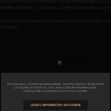
SALATI E SOTTOPOSTI A UN PROCESSO DI ASCIUGATURA NATURALE DI 36 O 2
INARNE, AL MOMENTO, LA QUALITÀ, L'ODORE, LA CONSISTENZA E IL SAP
RATE CON LA NOSTRA MISCELA DI PAPRIKA, SALE E SPEZIE NATURALI, IN
PER 6 MESI.
UTILIZZIAMO I COOKIE PER MIGLIORARE I NOSTRI SERVIZI E REGISTRARE
LE VOSTRE ATTIVITÀ SUL SITO. PER ULTERIORI INFORMAZIONI,
CONSULTARE LA NOSTRA POLITICA SUI COOKIE.
SALSICCE, DEI CHORIZOS E DEI SALCHICHONES IBERICI, LI ABBIAMO REALI
CESSO DI STAGIONATURA DI CIRCA 8 MESI. QUESTO CONFERISCE LORO U
LEGGI L'INFORMATIVA SUI COOKIE