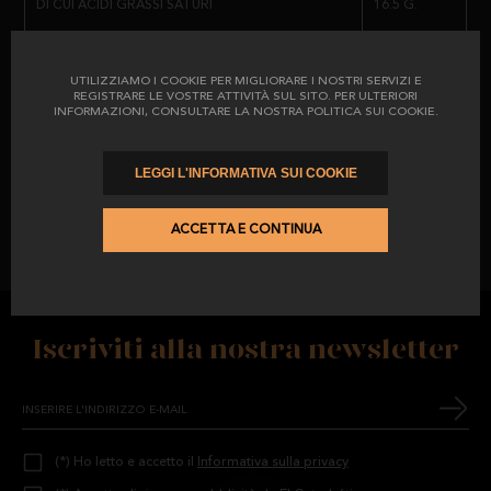
DI CUI ACIDI GRASSI SATURI
16.5 G.
CARBOIDRATI
1.6 G.
UTILIZZIAMO I COOKIE PER MIGLIORARE I NOSTRI SERVIZI E
REGISTRARE LE VOSTRE ATTIVITÀ SUL SITO. PER ULTERIORI
INFORMAZIONI, CONSULTARE LA NOSTRA POLITICA SUI COOKIE.
DI CUI ZUCCHERI
1.2 G.
LEGGI L'INFORMATIVA SUI COOKIE
PROTEINE
2.5 G.
ACCETTA E CONTINUA
IL SALE
3.4 G.
Iscriviti alla nostra newsletter
(*) Ho letto e accetto il
Informativa sulla privacy