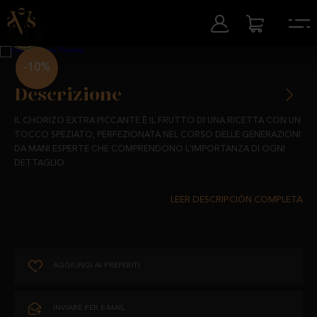
-10%
Descrizione
IL CHORIZO EXTRA PICCANTE È IL FRUTTO DI UNA RICETTA CON UN
TOCCO SPEZIATO, PERFEZIONATA NEL CORSO DELLE GENERAZIONI
DA MANI ESPERTE CHE COMPRENDONO L'IMPORTANZA DI OGNI
DETTAGLIO.
QUESTO CHORIZO SI DISTINGUE PER LA SUA RICETTA AUTENTICA,
REALIZZATA CON INGREDIENTI 100% NATURALI E UNA MARINATURA
UNICA A BASE DI PIMENTÓN PICCANTE DE LA VERA. QUESTA SPEZIA
CONFERISCE L'INTENSITÀ CHE LO CARATTERIZZA, OFFRENDO UN
SAPORE VIBRANTE E ROBUSTO CHE RISVEGLIA I SENSI AD OGNI
MORSO.
AGGIUNGI AI PREFERITI
LA SUA STAGIONATURA NATURALE, CHE DURA TRE MESI,
GARANTISCE UNA CONSISTENZA SUCCOSA E COMPATTA, CON UNA
PROFONDITÀ DI SAPORI CHE RIFLETTE LA CURA E LA DEDIZIONE IN
INVIARE PER E-MAIL
OGNI FASE DELLA SUA PREPARAZIONE.