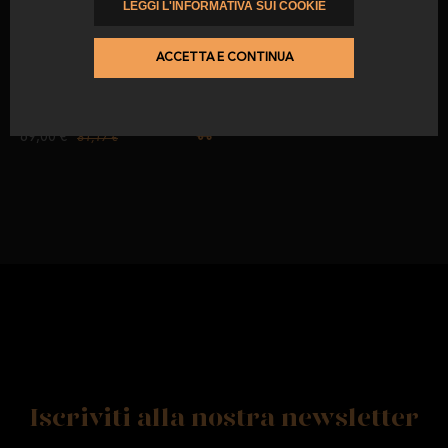
LEGGI L'INFORMATIVA SUI COOKIE
-15
%
Confezione 3: 10 confezione di
ACCETTA E CONTINUA
spalla di Cebo di Campagna
50% razza iberica tagliato a
macchina
da
precedentemente
69,00 €
81,17 €
Iscriviti alla nostra newsletter