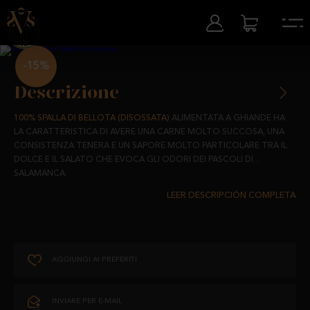
-15%
Descrizione
100% SPALLA DI BELLOTA (DISOSSATA)
ALIMENTATA A GHIANDE HA
LA CARATTERISTICA DI AVERE UNA CARNE MOLTO SUCCOSA, UNA
CONSISTENZA TENERA E UN SAPORE MOLTO PARTICOLARE TRA IL
DOLCE E IL SALATO CHE EVOCA GLI ODORI DEI PASCOLI DI
SALAMANCA.
PROVENIENTE DA MAIALI IBERICI ALLEVATI LIBERAMENTE NEI NOSTRI
PASCOLI E ALIMENTATI CON PRODOTTI TOTALMENTE NATURALI, LA
NOSTRA SPALLA È RICCA DI ACIDI GRASSI, NECESSARI E BENEFICI PER
LA NOSTRA SALUTE, E UNO DEI PRODOTTI ESSENZIALI DELLA DIETA
MEDITERRANEA.
AGGIUNGI AI PREFERITI
SAPORI CHE EVOCANO L'AUTENTICO CON LA MIGLIORE QUALITÀ.
CONSERVAZIONE E DURATA:
INVIARE PER E-MAIL