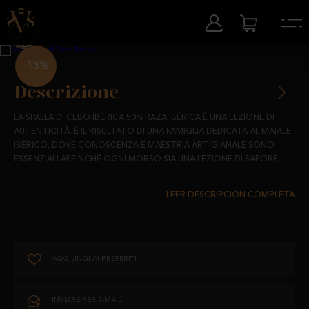
-15%
Descrizione
LA SPALLA DI CEBO IBÉRICA 50% RAZA IBÉRICA È UNA LEZIONE DI
AUTENTICITÀ. È IL RISULTATO DI UNA FAMIGLIA DEDICATA AL MAIALE
IBERICO, DOVE CONOSCENZA E MAESTRIA ARTIGIANALE SONO
ESSENZIALI AFFINCHÉ OGNI MORSO SIA UNA LEZIONE DI SAPORE.
QUESTA SPALLA PROVIENE DA MAIALI IBERICI AL 50%, ALIMENTATI
CON CEREALI, LEGUMI E PASCOLI NATURALI. UN’ALIMENTAZIONE
CHE, INSIEME A UNA STAGIONATURA ARTIGIANALE DI 20 MESI,
CONFERISCE ALLA SPALLA UN AROMA DELICATO E UN SAPORE
INCONFONDIBILE, EVOCANDO LA PUREZZA DEL TRADIZIONALE.
AGGIUNGI AI PREFERITI
SI TRATTA DI UNA SPALLA DI CEBO IBÉRICA CON ETICHETTA BIANCA,
SEGNATA DALLE SUE SOTTILI VENATURE DI GRASSO CHE NE
ATTESTANO L'ORIGINE IBERICA. IL SUO SAPORE DELICATO ED
INVIARE PER E-MAIL
EQUILIBRATO TRASMETTE L'EREDITÀ DI UNA FAMIGLIA