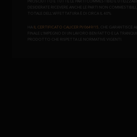
PROSCIUTTO E TUTTE LE PARTI COMMESTIBILI E UTILIZZAB
DESIDERATE RICEVERE ANCHE LE PARTI NON COMMESTIBILI, 
TOTALE DELL'AFFETTATURA È DI CIRCA IL 40%.
HA
IL CERTIFICATO CALICER PI/0649/15
, CHE GARANTISCE 
FINALE L'IMPEGNO DI UN LAVORO BEN FATTO E LA TRANQUI
PRODOTTO CHE RISPETTA LE NORMATIVE VIGENTI.