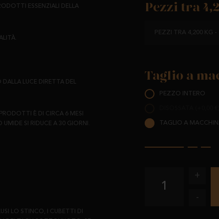
Pezzi tra 4,
PRODOTTI ESSENZIALI DELLA
PEZZI TRA 4,200 KG -
LITÀ.
Taglio a ma
 DALLA LUCE DIRETTA DEL
PEZZO INTERO
DISOSSATA (+0,00 €
PRODOTTI È DI CIRCA 6 MESI
TAGLIO A MACCHINA
UMIDE SI RIDUCE A 30 GIORNI.
+
1
-
SI LO STINCO, I CUBETTI DI