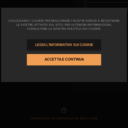
DI CUI ACIDI GRASSI SA
UTILIZZIAMO I COOKIE PER MIGLIORARE I NOSTRI SERVIZI E REGISTRARE
LE VOSTRE ATTIVITÀ SUL SITO. PER ULTERIORI INFORMAZIONI,
CARBOIDRATI
CONSULTARE LA NOSTRA POLITICA SUI COOKIE.
DI CUI ZUCCHERI
LEGGI L'INFORMATIVA SUI COOKIE
PROTEINE
ACCETTA E CONTINUA
IL SALE
SPEDIZIONI IN PENISOLA IN 48/72 ORE