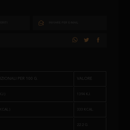
ERITI
INVIARE PER E-MAIL
ZIONALI PER 100 G.
VALORE
J.)
1394 KJ.
KCAL.)
333 KCAL.
22.2 G.