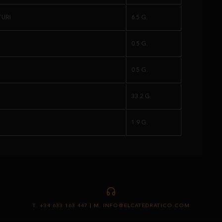
TURI
6.5 G.
0.5 G.
0.5 G.
33.2 G.
1.9 G.
T. +34 633 163 447 | M. INFO@ELCATEDRATICO.COM