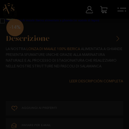
-14%
Descrizione
LA NOSTRA
LONZA DI MAIALE 100% IBERICA
ALIMENTATA A GHIANDE
PRESENTA SFUMATURE UNICHE GRAZIE ALLA MARINATURA
NATURALE E AL PROCESSO DI STAGIONATURA CHE REALIZZIAMO
NELLE NOSTRE STRUTTURE NEI PASCOLI DI SALAMANCA.
UN PRODOTTO DALLA CONSISTENZA VELLUTATA, DAL COLORE
INTENSO E DAL SAPORE INCOMPARABILE CHE CI FORNISCE TUTTI I
NUTRIENTI NECESSARI PER IL CONSUMO QUOTIDIANO.
100% NATURALE.
AGGIUNGI AI PREFERITI
CONSERVAZIONE E DURATA:
INVIARE PER E-MAIL