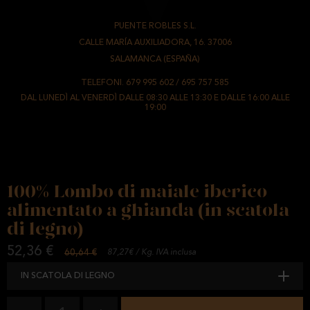
PUENTE ROBLES S.L.
-
CALLE MARÍA AUXILIADORA, 16. 37006
-
SALAMANCA (ESPAÑA)
TELEFONI.
679 995 602
/
695 757 585
DAL LUNEDÌ AL VENERDÌ DALLE 08:30 ALLE 13:30 E DALLE 16:00 ALLE
19:00
100% Lombo di maiale iberico
alimentato a ghianda (in scatola
di legno)
52,36 €
60,64 €
87,27€ / Kg. IVA inclusa
IN SCATOLA DI LEGNO