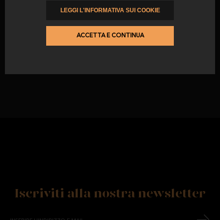
-15
%
LEGGI L'INFORMATIVA SUI COOKIE
50% Lombo di cebo di
campagna razza iberica
ACCETTA E CONTINUA
da
precedentemente
30,36 €
35,72 €
Iscriviti alla nostra newsletter