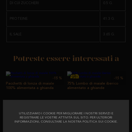
DI CUI ZUCCHERI
0.5 G.
PROTEINE
41.3 G.
IL SALE
3.65 G.
Potreste essere interessati a
-15
%
-15
%
Pacchetti di lonza di maiale
75% Lombo di maiale iberico
100% alimentata a ghianda
alimentato a ghiande
da
precedentemente
da
precedentemente
10,35 €
39,33 €
12,17 €
46,26 €
UTILIZZIAMO I COOKIE PER MIGLIORARE I NOSTRI SERVIZI E
REGISTRARE LE VOSTRE ATTIVITÀ SUL SITO. PER ULTERIORI
INFORMAZIONI, CONSULTARE LA NOSTRA POLITICA SUI COOKIE.