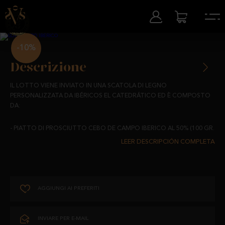
-10%
Descrizione
IL LOTTO VIENE INVIATO IN UNA SCATOLA DI LEGNO
PERSONALIZZATA DA IBÉRICOS EL CATEDRÁTICO ED È COMPOSTO
DA:
- PIATTO DI PROSCIUTTO CEBO DE CAMPO IBERICO AL 50% (100 GR.
CA. TAGLIATO A COLTELLO).
- LOMBO DI MAIALE DI CEBO DE CAMPO (PEZZO DI 0,600 GR. CA.)
- PEZZO EXTRA DI CHORIZO (PEZZO DA 0,350 GR. CA.)
AGGIUNGI AI PREFERITI
- PEZZO EXTRA DI SALCHICHÓN (PEZZO DA 0,350 GR. CIRCA)
INVIARE PER E-MAIL