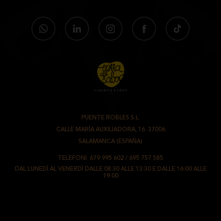
SALE:
3.6 GRS.
LOMBO DI MAIALE RUSTICA
INGREDIENTI:
LOMBO DI MAIALE DI RAZZA IBERICA AL 50%, PAPRICA,
SALE COMUNE, SPEZIE NATURALI, CONSERVANTI (E252 NITRATO DI
POTASSIO E E250 NITRATO DI SODIO), ANTIOSSIDANTI (E301
ASCORBATO DI SODIO), INVOLUCRO DI TIPO FIBRATO.
INFORMAZIONI NUTRIZIONALI PER 100G
VALORE
:
VALORE ENERGETICO:
1971 KJ / 476 KCAL
PUENTE ROBLES S.L.
GRASSI:
48,3 GRS.
-
CALLE MARÍA AUXILIADORA, 16. 37006
DI CUI SATURI:
23,54 GRS.
-
SALAMANCA (ESPAÑA)
CARBOIDRATI:
<0,5 GRS
TELEFONI.
679 995 602
/
695 757 585
DI CUI ZUCCHERI:
<0,5 GRS
DAL LUNEDÌ AL VENERDÌ DALLE 08:30 ALLE 13:30 E DALLE 16:00 ALLE
19:00
PROTEINE:
41,3 GRS.
SALE:
3,65 GRS.
CHORIZO EXTRA
INGREDIENTI:
CARNE DI MAIALE, PAPRIKA E SALE. SENZA ADDITIVI.