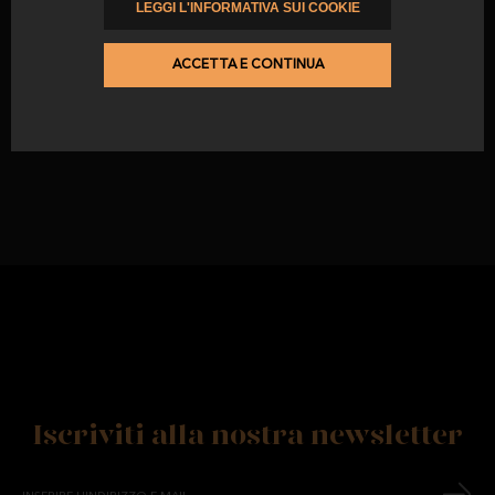
LEGGI L'INFORMATIVA SUI COOKIE
Blocco di prosciutto 100%
iberico razza iberica
ACCETTA E CONTINUA
da
43,47 €
Iscriviti alla nostra newsletter