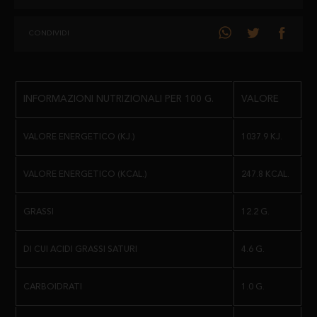
UN PIACERE PER IL PALATO CHE DELIZIERÀ OGNI AMANTE DEL BUON
CONDIVIDI
PROSCIUTTO, OLTRE A FORNIRCI UN'ALIMENTAZIONE
TOTALMENTE SANA.
CONSERVAZIONE E DURATA:
INFORMAZIONI NUTRIZIONALI PER 100 G.
VALORE
CONSERVARE IN UN LUOGO FRESCO E ASCIUTTO, AL RIPARO DALLA
LUCE DIRETTA DEL SOLE.
VALORE ENERGETICO (KJ.)
1037.9 KJ.
DA CONSUMARSI PREFERIBILMENTE ENTRO: 6 MESI.
VALORE ENERGETICO (KCAL.)
247.8 KCAL.
SPEDIZIONE:
GRASSI
12.2 G.
SOTTOVUOTO IN BUSTINE SINGOLE.
DI CUI ACIDI GRASSI SATURI
4.6 G.
PESO:
CARBOIDRATI
1.0 G.
BUSTE SINGOLE DA 100 GR. LA SPEDIZIONE COMPRENDE LO
STINCO, I CUBETTI DI PROSCIUTTO E TUTTE LE PARTI