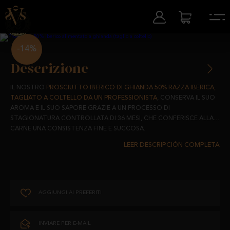
-14%
Descrizione
IL NOSTRO
PROSCIUTTO IBERICO DI GHIANDA 50% RAZZA IBERICA,
TAGLIATO A COLTELLO DA UN PROFESSIONISTA
, CONSERVA IL SUO
AROMA E IL SUO SAPORE GRAZIE A UN PROCESSO DI
STAGIONATURA CONTROLLATA DI 36 MESI, CHE CONFERISCE ALLA
CARNE UNA CONSISTENZA FINE E SUCCOSA.
PROVENIENTE DA MAIALI IBERICI ALLEVATI IN LIBERTÀ NEI PASCOLI DI
SALAMANCA E ALIMENTATI CON PRODOTTI NATURALI AL 100%, LA
SUA STAGIONATURA ALL'OMBRA DEI NOSTRI PASCOLI DI
SALAMANCA LE CONFERISCE UNA QUALITÀ UNICA ED ESCLUSIVA.
AGGIUNGI AI PREFERITI
UN ABBINAMENTO PERFETTO PER IL QUOTIDIANO CHE CONTIENE IL
GIUSTO LIVELLO DI GRASSI PER UNA DIETA SANA E FORNISCE LE
VITAMINE E I MINERALI NECESSARI PER AFFRONTARE LA NOSTRA
INVIARE PER E-MAIL
ROUTINE.