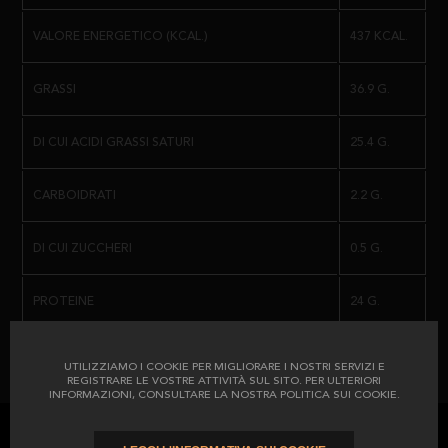
VALORE ENERGETICO (KCAL.)
437 KCAL.
GRASSI
36.9 G.
DI CUI ACIDI GRASSI SATURI
25.4 G.
CARBOIDRATI
2.2 G.
DI CUI ZUCCHERI
0.5 G.
PROTEINE
24 G.
IL SALE
1.52 G.
UTILIZZIAMO I COOKIE PER MIGLIORARE I NOSTRI SERVIZI E
REGISTRARE LE VOSTRE ATTIVITÀ SUL SITO. PER ULTERIORI
INFORMAZIONI, CONSULTARE LA NOSTRA POLITICA SUI COOKIE.