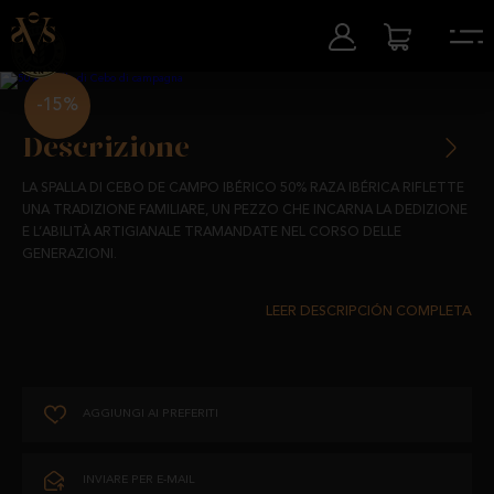
-15%
Descrizione
LA SPALLA DI CEBO DE CAMPO IBÉRICO 50% RAZA IBÉRICA RIFLETTE
UNA TRADIZIONE FAMILIARE, UN PEZZO CHE INCARNA LA DEDIZIONE
E L’ABILITÀ ARTIGIANALE TRAMANDATE NEL CORSO DELLE
GENERAZIONI.
PROVENIENTE DALLE ZAMPE ANTERIORI DI MAIALI IBERICI, QUESTA
SPALLA È PENSATA PER COLORO CHE APPREZZANO L’AUTENTICITÀ
SULLA LORO TAVOLA. È LA SCELTA PERFETTA PER GUSTARE OGNI
GIORNO SENZA RINUNCIARE ALLA QUALITÀ E AL PRESTIGIO DI UN
PRODOTTO IBERICO.
I MAIALI DI 50% RAZZA IBERICA PASCOLANO NEI CAMPI, NUTRENDOSI
AGGIUNGI AI PREFERITI
SUCCESSIVAMENTE, UN PROCESSO DI STAGIONATURA LENTO E
DI MANGIMI NATURALI, CEREALI E RADICI, IL CHE CONSENTE LORO DI
ATTENTAMENTE CONTROLLATO CONFERISCE A OGNI SPALLA LA
SVILUPPARE UNA CARNE SODA, SUCCOSA E RICCA DI SFUMATURE.
PERFEZIONE CHE DEFINISCE GLI IBERICI CHE FISSANO GLI
INVIARE PER E-MAIL
STANDARD.