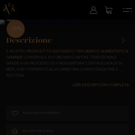
-15%
Descrizione
IL NOSTRO
PROSCIUTTO DISOSSATO 100% IBERICO ALIMENTATO A
GHIANDE
CONSERVA IL SUO AROMA E SAPORE TRADIZIONALE
GRAZIE A UN PROCESSO DI STAGIONATURA CONTROLLATA DI 36
MESI, CHE CONFERISCE ALLA CARNE UNA CONSISTENZA FINE E
SUCCOSA.
PROVENIENTE DA MAIALI IBERICI ALLEVATI IN LIBERTÀ NEI PASCOLI E
ALIMENTATI CON PRODOTTI NATURALI AL 100%, LA SUA
STAGIONATURA ALL'OMBRA DEI NOSTRI PASCOLI GLI CONFERISCE
UNA QUALITÀ UNICA ED ESCLUSIVA.
AGGIUNGI AI PREFERITI
UN ABBINAMENTO PERFETTO PER IL QUOTIDIANO CHE CONTIENE IL
GIUSTO LIVELLO DI GRASSI PER UNA DIETA SANA E FORNISCE LE
VITAMINE E I MINERALI NECESSARI PER AFFRONTARE LA NOSTRA
INVIARE PER E-MAIL
ROUTINE.