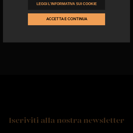
LEGGI L'INFORMATIVA SUI COOKIE
Taco Iberico Cebo de Campo
Prosciutto 50% razza iberica
ACCETTA E CONTINUA
da
29,67 €
Iscriviti alla nostra newsletter