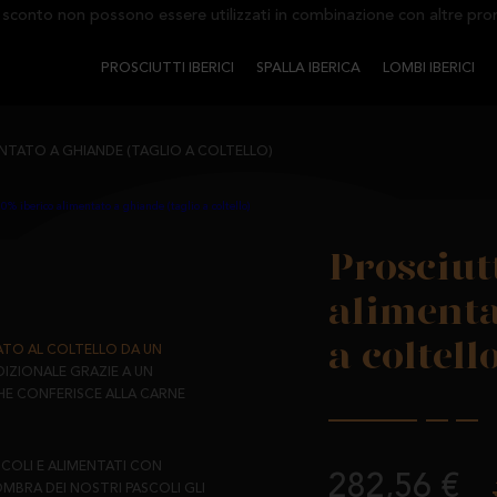
nto non possono essere utilizzati in combinazione con altre promozio
PROSCIUTTI IBERICI
SPALLA IBERICA
LOMBI IBERICI
NTATO A GHIANDE (TAGLIO A COLTELLO)
Prosciut
alimenta
a coltell
ATO AL COLTELLO DA UN
DIZIONALE GRAZIE A UN
HE CONFERISCE ALLA CARNE
ASCOLI E ALIMENTATI CON
282,56 €
MBRA DEI NOSTRI PASCOLI GLI