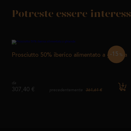
Potreste essere interess
-15
Prosciutto 50% iberico alimentato a ghianda
%
da
307,40 €
361,61 €
precedentemente