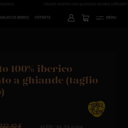
ni.
I buoni sconto non possono essere utilizzati in c
SALSICCE IBERICI
OFFERTE
MENU
to 100% iberico
to a ghiande (taglio
o)
332,40 €
44,85€ / Kg. IVA inclusa