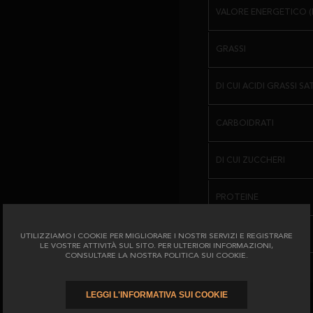
VALORE ENERGETICO (
GRASSI
DI CUI ACIDI GRASSI SA
CARBOIDRATI
DI CUI ZUCCHERI
PROTEINE
IL SALE
UTILIZZIAMO I COOKIE PER MIGLIORARE I NOSTRI SERVIZI E REGISTRARE
LE VOSTRE ATTIVITÀ SUL SITO. PER ULTERIORI INFORMAZIONI,
CONSULTARE LA NOSTRA POLITICA SUI COOKIE.
LEGGI L'INFORMATIVA SUI COOKIE