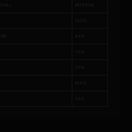
KCAL.)
247.8 KCAL.
12.2 G.
TURI
4.6 G.
1.0 G.
5.0 G.
33.5 G.
3.6 G.