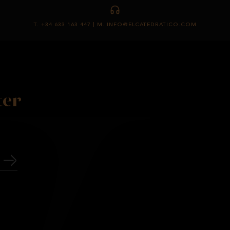
T. +34 633 163 447 | M. INFO@ELCATEDRATICO.COM
ter