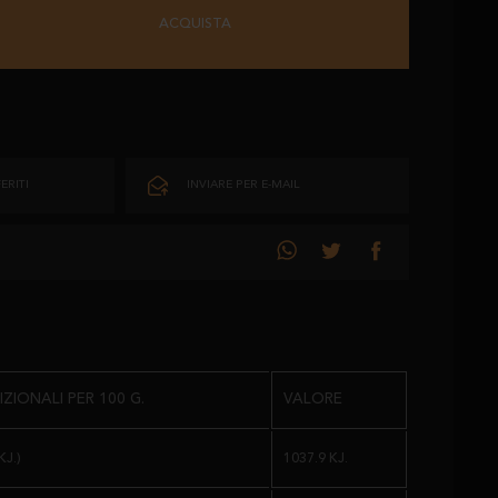
ACQUISTA
ERITI
INVIARE PER E-MAIL
ZIONALI PER 100 G.
VALORE
J.)
1037.9 KJ.