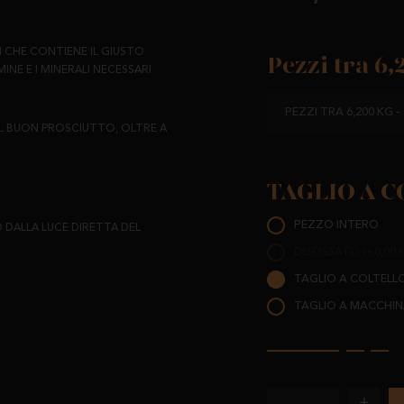
I CHE CONTIENE IL GIUSTO
Pezzi tra 6,
MINE E I MINERALI NECESSARI
PEZZI TRA 6,200 KG -
EL BUON PROSCIUTTO, OLTRE A
TAGLIO A C
PEZZO INTERO
 DALLA LUCE DIRETTA DEL
DISOSSATO (+0,00 €
TAGLIO A COLTELLO 
TAGLIO A MACCHINA
+